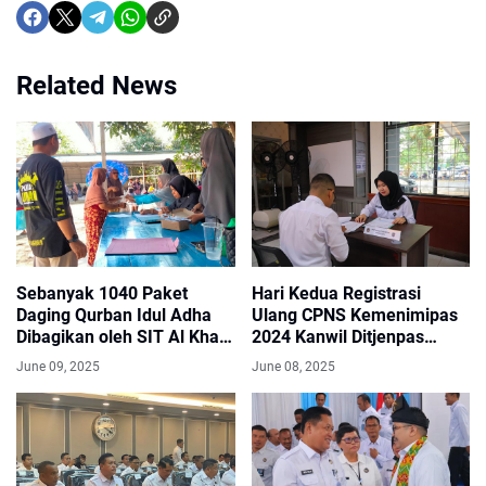
Related News
Sebanyak 1040 Paket
Hari Kedua Registrasi
Daging Qurban Idul Adha
Ulang CPNS Kemenimipas
Dibagikan oleh SIT Al Khair
2024 Kanwil Ditjenpas
Barabai pada Masyarakat
Kalsel
June 09, 2025
June 08, 2025
HST