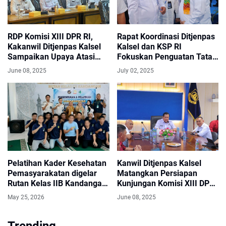
RDP Komisi XIII DPR RI,
Rapat Koordinasi Ditjenpas
Kakanwil Ditjenpas Kalsel
Kalsel dan KSP RI
Sampaikan Upaya Atasi
Fokuskan Penguatan Tata
Overcrowded Hunian
Kelola Pemasyarakatan
June 08, 2025
July 02, 2025
Pelatihan Kader Kesehatan
Kanwil Ditjenpas Kalsel
Pemasyarakatan digelar
Matangkan Persiapan
Rutan Kelas IIB Kandangan
Kunjungan Komisi XIII DPR
Bekerjasama dengan
RI
May 25, 2026
June 08, 2025
Puskesmas Kandangan
Trending