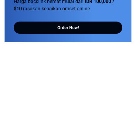
Harga backlink hemat mulai dari
IDR 100,000 /
$10
rasakan kenaikan omset online.
Order Now!
Tentang
Kontak
Disclaimer
Pasang Iklan
Kebijakan Privasi
Pedoman Media