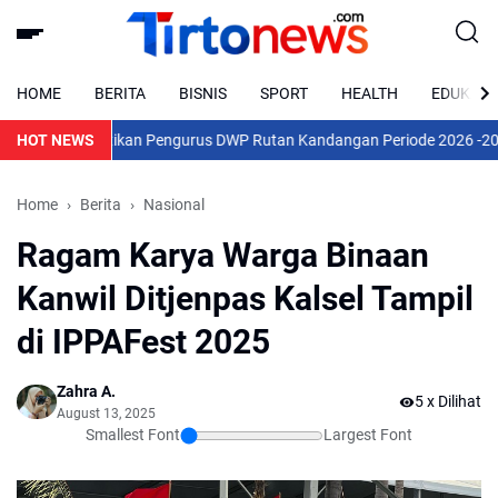
HOME
BERITA
BISNIS
SPORT
HEALTH
EDUKASI
HOT NEWS
Pelantikan Pengurus DWP Rutan Kandangan Periode 2026 -2028 Be
Home
Berita
Nasional
Ragam Karya Warga Binaan
Kanwil Ditjenpas Kalsel Tampil
di IPPAFest 2025
Zahra A.
5
x Dilihat
August 13, 2025
Smallest Font
Largest Font